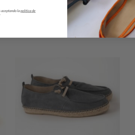
foto en función de los ajustes de brillo y contraste del monitor.
s aceptando la
política de
*