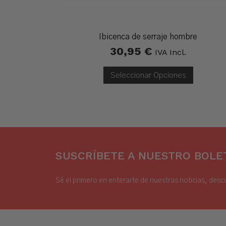
Ibicenca de serraje hombre
30,95
€
IVA Incl.
Seleccionar Opciones
SUSCRÍBETE A NUESTRO BOLET
Sé el primero en enterarte de nuestras noticias, desc