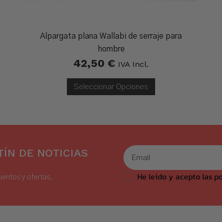
Alpargata plana Wallabi de serraje para
hombre
42,50
€
IVA Incl.
Seleccionar Opciones
ÍN DE NOTICIAS
He leído y acepto las po
uentos y ofertas.