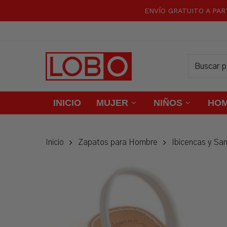
Skip
ENVÍO GRATUITO A PAR
to
main
content
INICIO
MUJER
NIÑOS
HO
Inicio
Zapatos para Hombre
Ibicencas y San