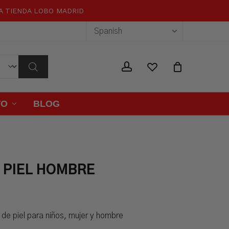
RA TIENDA LOBO MADRID
Close
Cart
wishlist
account
TO
BLOG
E PIEL HOMBRE
de piel para niños, mujer y hombre