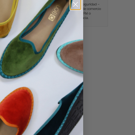
és
Cambios y devoluciones sin
Pagos con total seguridad –
.
plazo límite.
Pasarela de pago de comercio
seguro, PayPal o
transferencia.
No hay productos en el carrito.
Ir A La Tienda