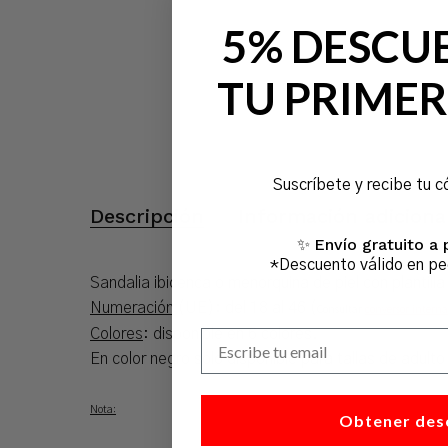
5% DESCU
TU PRIMER
Suscríbete y recibe tu c
Descripción
Información adiciona
Envío gratuito a 
✨
*Descuento válido en p
Sandalia ibicenca o menorquina de piel con plantilla 
Numeración
(UE): del 18 al 46 (
Consultar
conversor interna
Colores
: disponible en 6 colores.
Escribe tu email
En color negro sólo disponible para tallas de adult
Nota:
Obtener des