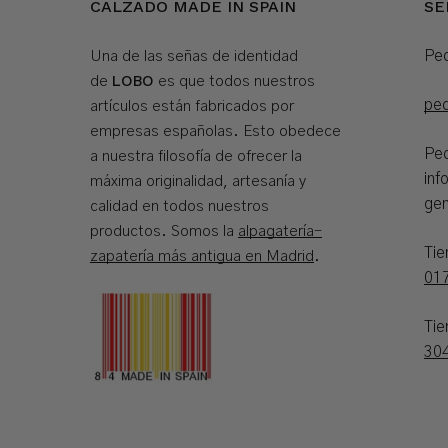
CALZADO MADE IN SPAIN
SE
Ped
Una de las señas de identidad
LOBO
de
es que todos nuestros
pe
artículos están fabricados por
empresas españolas. Esto obedece
Ped
a nuestra filosofía de ofrecer la
inf
máxima originalidad, artesanía y
gen
calidad en todos nuestros
productos. Somos la
alpagatería-
Ti
zapatería más antigua en Madrid
.
01
Tie
30