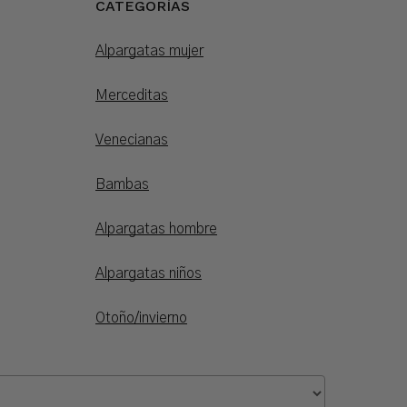
CATEGORÍAS
Alpargatas mujer
Merceditas
Venecianas
Bambas
Alpargatas hombre
Alpargatas niños
Otoño/invierno
0,00
€