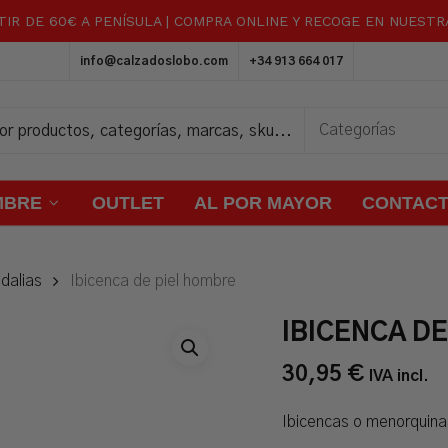
TIR DE 60€ A PENÍSULA | COMPRA ONLINE Y RECOGE EN NUEST
Carrito
info@calzadoslobo.com
+34 913 664 017
MBRE
OUTLET
AL POR MAYOR
CONTAC
dalias
Ibicenca de piel hombre
IBICENCA D
30,95
€
IVA incl.
Ibicencas o menorquina 