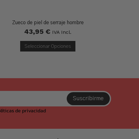
Zueco de piel de serraje hombre
Sandalia
43,95
€
IVA Incl.
Seleccionar Opciones
Suscribirme
líticas de privacidad