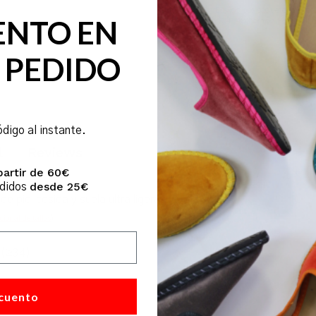
Envíos por paquetería expr
ENTO EN
(24-48 horas a Península)
 PEDIDO
ódigo al instante.
l
Reviews
partir de 60€
desde 25€
edidos
de piel cosida y suela ultra ligera.
cional de tallas
)
o (≥34)
cuento