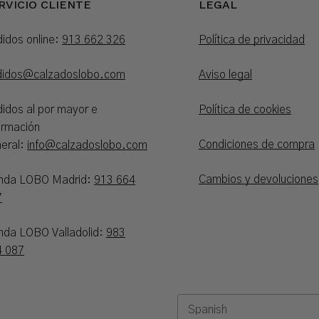
RVICIO CLIENTE
LEGAL
idos online:
913 662 326
Política de privacidad
didos@calzadoslobo.com
Aviso legal
idos al por mayor e
Política de cookies
ormación
Condiciones de compra
eral:
info@calzadoslobo.com
Cambios y devoluciones
enda LOBO Madrid:
913 664
7
nda LOBO Valladolid:
983
4 087
Subtotal: