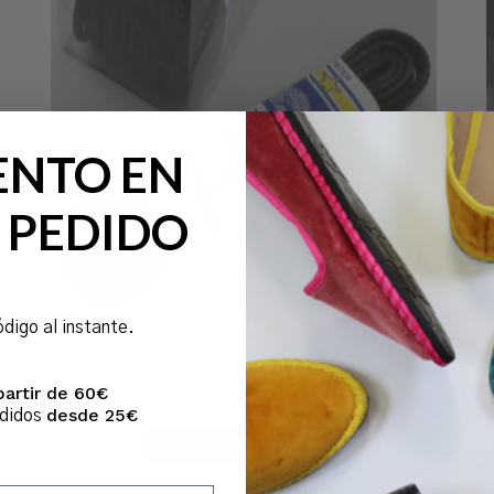
ENTO EN
 PEDIDO
ódigo al instante.
Cordones Redondos Finos Encerados
partir de 60€
1,50
€
IVA Incl.
desde 25€
edidos
Seleccionar Opciones