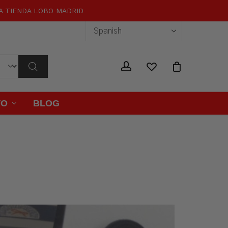
RA TIENDA LOBO MADRID
Close
Cart
wishlist
account
TO
BLOG