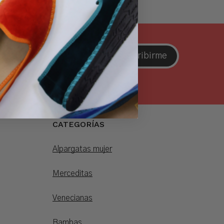
2,25 €
Suscribirme
líticas de privacidad
CATEGORÍAS
Alpargatas mujer
Merceditas
Venecianas
Bambas