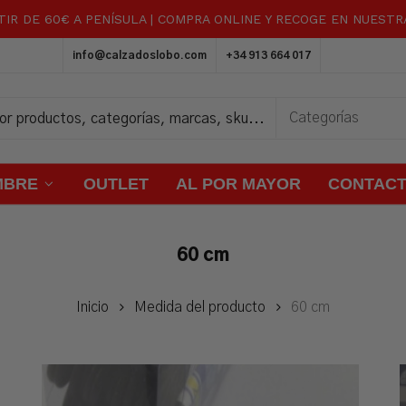
TIR DE 60€ A PENÍSULA | COMPRA ONLINE Y RECOGE EN NUEST
Carrito
info@calzadoslobo.com
+34 913 664 017
MBRE
OUTLET
AL POR MAYOR
CONTAC
60 cm
Inicio
Medida del producto
60 cm