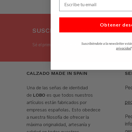
Obtener des
SUSCRÍBETE A NUESTRO BOLET
Suscribiéndote a la newsletter está
Sé el primero en enterarte de nuestras noticias, desc
privacidad
CALZADO MADE IN SPAIN
SE
Ped
Una de las señas de identidad
LOBO
de
es que todos nuestros
pe
artículos están fabricados por
empresas españolas. Esto obedece
Ped
a nuestra filosofía de ofrecer la
inf
máxima originalidad, artesanía y
gen