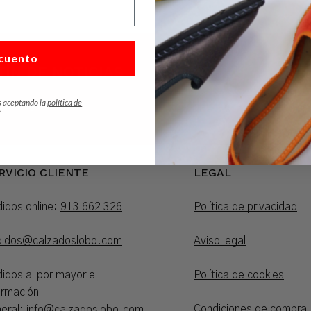
cuento
ÍN DE NOTICIAS
He leído y acepto las po
s aceptando la
política de
uentos y ofertas.
*
RVICIO CLIENTE
LEGAL
idos online:
913 662 326
Política de privacidad
didos@calzadoslobo.com
Aviso legal
idos al por mayor e
Política de cookies
ormación
Condiciones de compra
eral:
info@calzadoslobo.com