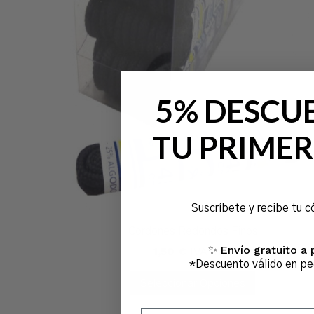
5% DESCU
TU PRIMER
Suscríbete y recibe tu c
Cordones Redondos Finos
Envío gratuito a 
✨
1,50
€
IVA Incl.
*Descuento válido en p
Seleccionar Opciones
Escribe tu email