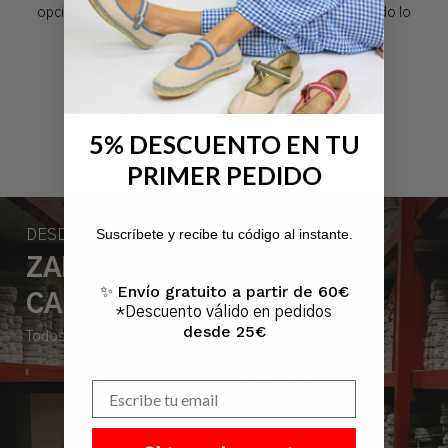
opción perfecta para ti. No esperes más y descubre todo lo
que podemos ofrecerte.
5% DESCUENTO EN TU
PRIMER PEDIDO
No hay productos en el carrito.
1897
Suscríbete y recibe tu código al instante.
DESDE
OFRECIENDO LA MEJOR CALIDAD
Ir A La Tienda
ZAPATERÍA ONLINE
Envío gratuito a partir de 60€
✨
CALZADOS LOBO
*Descuento válido en pedidos
desde 25€
Todos nuestros productos están fabricados en España.
Escribe tu email