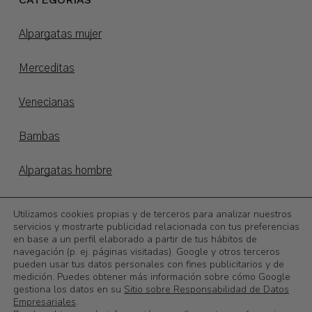
Alpargatas mujer
Merceditas
Venecianas
Bambas
Alpargatas hombre
Alpargatas niños
Utilizamos cookies propias y de terceros para analizar nuestros
servicios y mostrarte publicidad relacionada con tus preferencias
en base a un perfil elaborado a partir de tus hábitos de
Otoño/invierno
navegación (p. ej. páginas visitadas). Google y otros terceros
pueden usar tus datos personales con fines publicitarios y de
©
2026
Calzadoslobo
medición. Puedes obtener más información sobre cómo Google
gestiona los datos en su
Sitio sobre Responsabilidad de Datos
Subtotal:
0,00
€
Empresariales
.