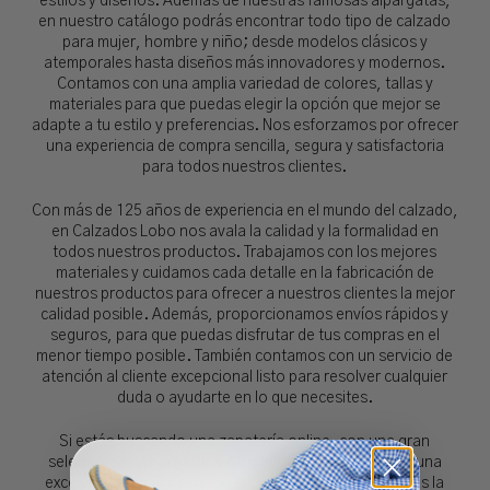
estilos y diseños. Además de nuestras famosas alpargatas,
en nuestro catálogo podrás encontrar todo tipo de calzado
para mujer, hombre y niño; desde modelos clásicos y
atemporales hasta diseños más innovadores y modernos.
Contamos con una amplia variedad de colores, tallas y
materiales para que puedas elegir la opción que mejor se
adapte a tu estilo y preferencias. Nos esforzamos por ofrecer
una experiencia de compra sencilla, segura y satisfactoria
para todos nuestros clientes.
Con más de 125 años de experiencia en el mundo del calzado,
en Calzados Lobo nos avala la calidad y la formalidad en
todos nuestros productos. Trabajamos con los mejores
materiales y cuidamos cada detalle en la fabricación de
nuestros productos para ofrecer a nuestros clientes la mejor
calidad posible. Además, proporcionamos envíos rápidos y
seguros, para que puedas disfrutar de tus compras en el
menor tiempo posible. También contamos con un servicio de
atención al cliente excepcional listo para resolver cualquier
duda o ayudarte en lo que necesites.
Si estás buscando una zapatería online, con una gran
selección de alpargatas y otro tipo de calzado, y con una
excelente calidad y servicio al cliente, Calzados Lobo es la